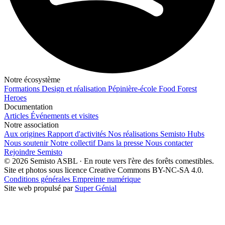
Notre écosystème
Formations
Design et réalisation
Pépinière-école
Food Forest
Heroes
Documentation
Articles
Événements et visites
Notre association
Aux origines
Rapport d'activités
Nos réalisations
Semisto Hubs
Nous soutenir
Notre collectif
Dans la presse
Nous contacter
Rejoindre Semisto
© 2026 Semisto ASBL · En route vers l'ère des forêts comestibles.
Site et photos sous licence Creative Commons BY-NC-SA 4.0.
Conditions générales
Empreinte numérique
Site web propulsé par
Super Génial