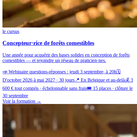
le cursus
Concepteur·rice de forêts comestibles
Une année pour acquérir des bases solides en conception de forêts
comestibles — et rejoindre un réseau de praticien·nes.
📣 Webinaire questions-réponses : jeudi 3 septembre, à 20h
🗓️
D'octobre 2026 à mai 2027 · 30 jours
📍 En Belgique et au-delà
💰 3
600 € tout compris · échelonnable sans frais
🎟️ 15 places · clôture le
30 septembre
Voir la formation →