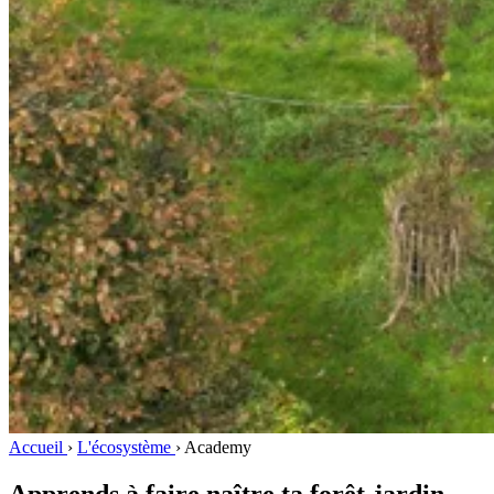
Accueil
›
L'écosystème
›
Academy
Apprends à faire naître ta forêt-jardin