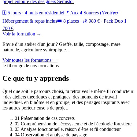
projet entouré des designers Semisto.
🗓️ 5 jours · 4 nuits en résidentiel
📍 Aux 4 Sources (Yvoir)
🍲
Hébergement & repas inclus
🎟️ 8 places · 💰 980 € · Pack Duo 1
700 €
Voir la formation →
Envie d'un atelier d'un jour ? Greffe, taille, compostage, mare
naturelle, agriculture syntropique…
Voir toutes les formations →
le fil rouge de nos formations
Ce que tu y apprends
Quel que soit le parcours choisi, tu retrouves le même fil conducteur
: des ateliers théoriques et pratiques, des moments de travail
individuel, en binôme et en groupe, et des partages inspirants avec
les autres porteur·euse·s de projet.
01
Présentation de cas concrets
02
Compréhension de l'écosystème et de l'écologie forestière
03
Analyse fonctionnelle, raison d'être et fil conducteur
04
Observation et analyse de paysage