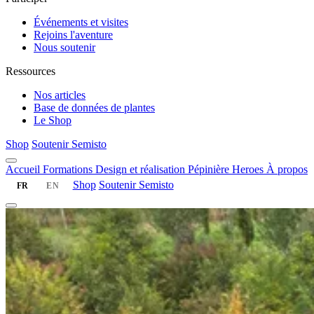
Événements et visites
Rejoins l'aventure
Nous soutenir
Ressources
Nos articles
Base de données de plantes
Le Shop
Shop
Soutenir Semisto
Accueil
Formations
Design et réalisation
Pépinière
Heroes
À propos
Shop
Soutenir Semisto
FR
EN