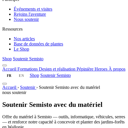
Événements et visites
Rejoins l'aventure
Nous soutenir
Ressources
Nos articles
Base de données de plantes
Le Shop
Shop
Soutenir Semisto
Accueil
Formations
Design et réalisation
Pépinière
Heroes
À propos
Shop
Soutenir Semisto
FR
EN
Accueil
›
Soutenir
›
Soutenir Semisto avec du matériel
nous soutenir
Soutenir Semisto avec du matériel
Offre du matériel à Semisto — outils, informatique, véhicules, serres
— et renforce notre capacité à concevoir et planter des jardins-forêts
en Wallonie.