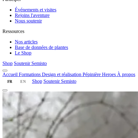
Événements et visites
Rejoins l'aventure
Nous soutenir
Ressources
Nos articles
Base de données de plantes
Le Shop
Shop
Soutenir Semisto
Accueil
Formations
Design et réalisation
Pépinière
Heroes
À propos
Shop
Soutenir Semisto
FR
EN