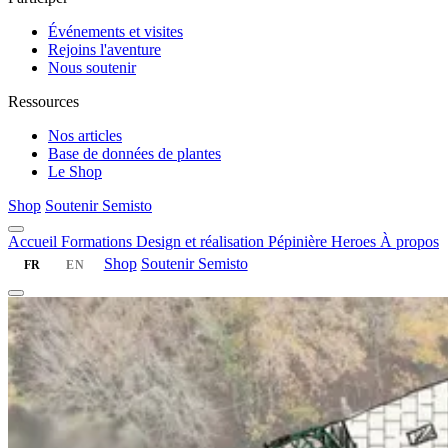
Événements et visites
Rejoins l'aventure
Nous soutenir
Ressources
Nos articles
Base de données de plantes
Le Shop
Shop
Soutenir Semisto
Accueil
Formations
Design et réalisation
Pépinière
Heroes
À propos
Shop
Soutenir Semisto
FR
EN