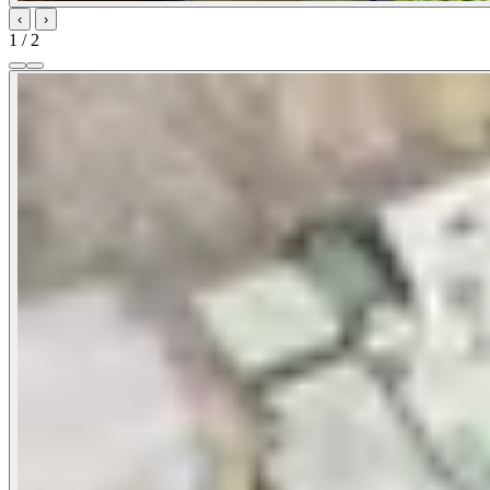
‹
›
1 / 2