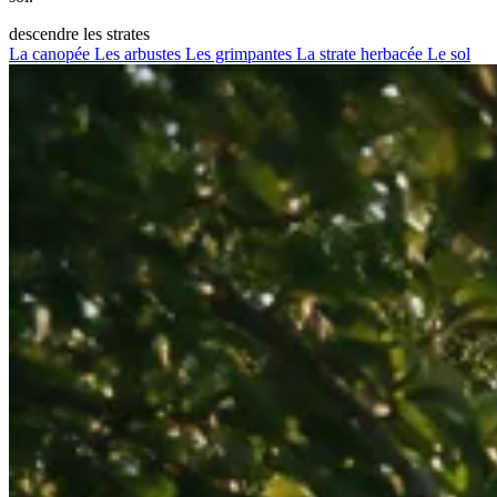
descendre les strates
La canopée
Les arbustes
Les grimpantes
La strate herbacée
Le sol