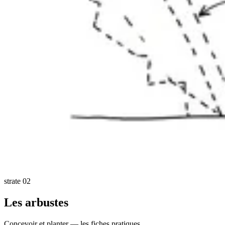
strate 02
Les arbustes
Concevoir et planter — les fiches pratiques