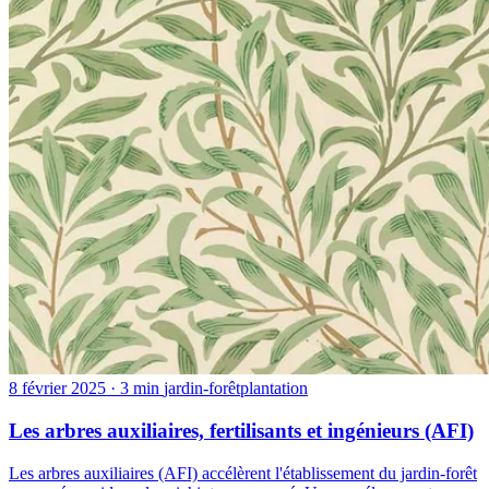
8 février 2025
· 3 min
jardin-forêt
plantation
Les arbres auxiliaires, fertilisants et ingénieurs (AFI)
Les arbres auxiliaires (AFI) accélèrent l'établissement du jardin-forêt