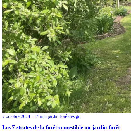
7 octobre 2024
· 14 min
jardin-forêt
design
Les 7 strates de la forêt comestible ou jardin-forêt