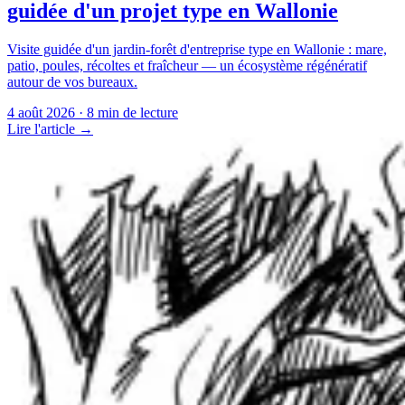
guidée d'un projet type en Wallonie
Visite guidée d'un jardin-forêt d'entreprise type en Wallonie : mare,
patio, poules, récoltes et fraîcheur — un écosystème régénératif
autour de vos bureaux.
4 août 2026
· 8 min de lecture
Lire l'article →