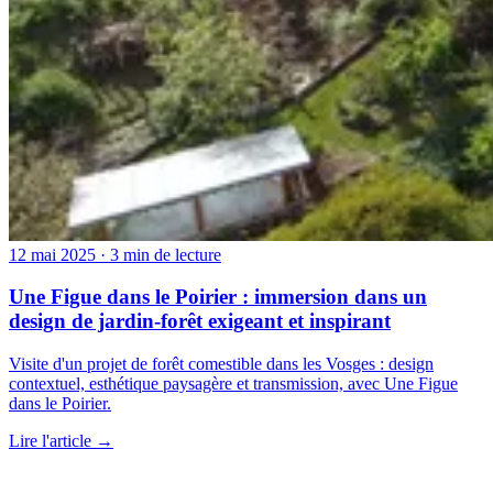
12 mai 2025
· 3 min de lecture
Une Figue dans le Poirier : immersion dans un
design de jardin-forêt exigeant et inspirant
Visite d'un projet de forêt comestible dans les Vosges : design
contextuel, esthétique paysagère et transmission, avec Une Figue
dans le Poirier.
Lire l'article →