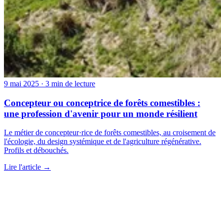
9 mai 2025
· 3 min de lecture
Concepteur ou conceptrice de forêts comestibles :
une profession d'avenir pour un monde résilient
Le métier de concepteur·rice de forêts comestibles, au croisement de
l'écologie, du design systémique et de l'agriculture régénérative.
Profils et débouchés.
Lire l'article →