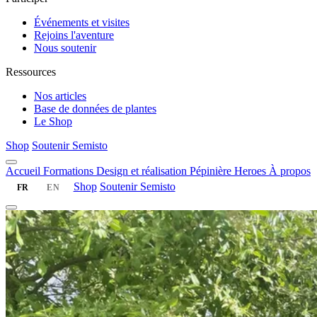
Événements et visites
Rejoins l'aventure
Nous soutenir
Ressources
Nos articles
Base de données de plantes
Le Shop
Shop
Soutenir Semisto
Accueil
Formations
Design et réalisation
Pépinière
Heroes
À propos
Shop
Soutenir Semisto
FR
EN