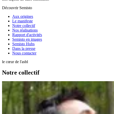
Découvrir Semisto
Aux origines
Le manifeste
Notre collectif
Nos réalisations
Rapport d'activités
Semisto en images
Semisto Hubs
Dans la presse
Nous contacter
le cœur de l'asbl
Notre collectif