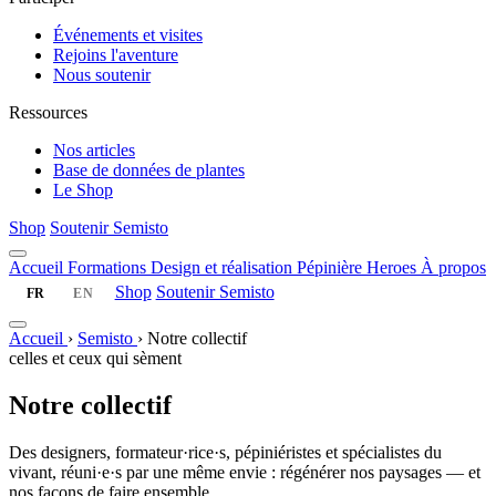
Événements et visites
Rejoins l'aventure
Nous soutenir
Ressources
Nos articles
Base de données de plantes
Le Shop
Shop
Soutenir Semisto
Accueil
Formations
Design et réalisation
Pépinière
Heroes
À propos
Shop
Soutenir Semisto
FR
EN
Accueil
›
Semisto
›
Notre collectif
celles et ceux qui sèment
Notre collectif
Des designers, formateur·rice·s, pépiniéristes et spécialistes du
vivant, réuni·e·s par une même envie : régénérer nos paysages — et
nos façons de faire ensemble.