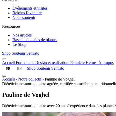
Événements et visites
Rejoins l'aventure
Nous soutenir
Ressources
Nos articles
Base de données de plantes
Le Shop
Shop
Soutenir Semisto
Accueil
Formations
Design et réalisation
Pépinière
Heroes
À propos
Shop
Soutenir Semisto
FR
EN
Accueil
›
Notre collectif
›
Pauline de Voghel
Diététicienne-nutritionniste agréée, certifiée en médecine nutritionnell
Pauline de Voghel
Diététicienne-nutritionniste avec 20 ans d'expérience dans les plantes