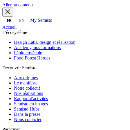
Aller au contenu
My Semisto
FR
EN
Accueil
L'écosystème
Design Labs, design et réalisation
Academy, nos formations
Pépinière-école
Food Forest Heroes
Découvrir Semisto
Aux origines
Le manifeste
Notre collectif
Nos réalisations
Rapport d'activités
Semisto en images
Semisto Hubs
Dans la presse
Nous contacter
Participer