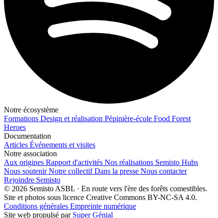
Notre écosystème
Formations
Design et réalisation
Pépinière-école
Food Forest
Heroes
Documentation
Articles
Événements et visites
Notre association
Aux origines
Rapport d'activités
Nos réalisations
Semisto Hubs
Nous soutenir
Notre collectif
Dans la presse
Nous contacter
Rejoindre Semisto
© 2026 Semisto ASBL · En route vers l'ère des forêts comestibles.
Site et photos sous licence Creative Commons BY-NC-SA 4.0.
Conditions générales
Empreinte numérique
Site web propulsé par
Super Génial