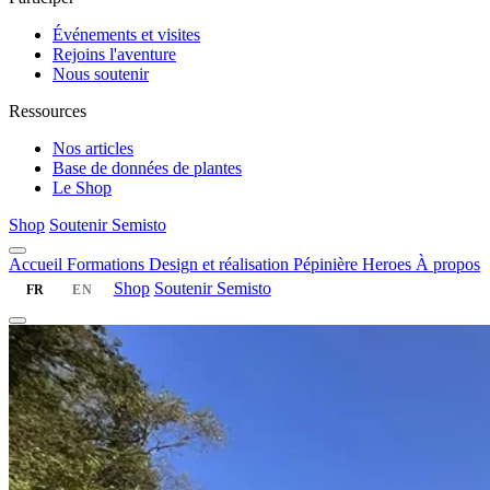
Événements et visites
Rejoins l'aventure
Nous soutenir
Ressources
Nos articles
Base de données de plantes
Le Shop
Shop
Soutenir Semisto
Accueil
Formations
Design et réalisation
Pépinière
Heroes
À propos
Shop
Soutenir Semisto
FR
EN