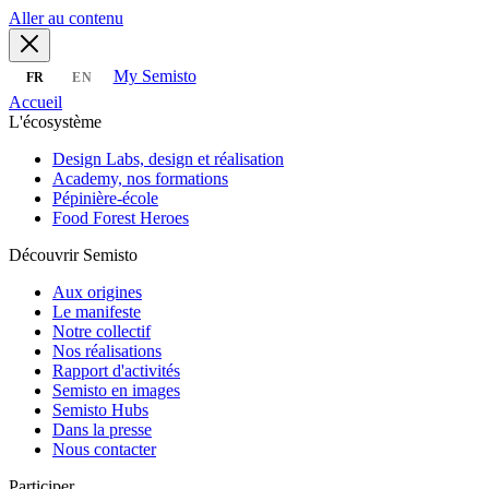
Aller au contenu
My Semisto
FR
EN
Accueil
L'écosystème
Design Labs, design et réalisation
Academy, nos formations
Pépinière-école
Food Forest Heroes
Découvrir Semisto
Aux origines
Le manifeste
Notre collectif
Nos réalisations
Rapport d'activités
Semisto en images
Semisto Hubs
Dans la presse
Nous contacter
Participer