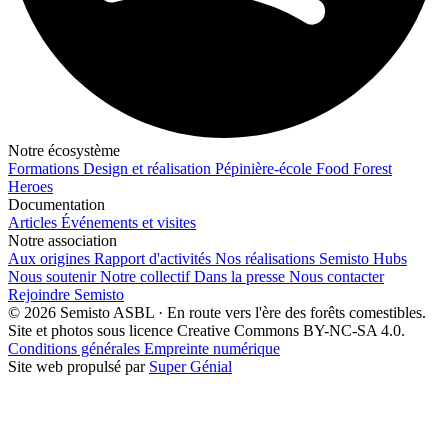
Notre écosystème
Formations
Design et réalisation
Pépinière-école
Food Forest
Heroes
Documentation
Articles
Événements et visites
Notre association
Aux origines
Rapport d'activités
Nos réalisations
Semisto Hubs
Nous soutenir
Notre collectif
Dans la presse
Nous contacter
Rejoindre Semisto
© 2026 Semisto ASBL · En route vers l'ère des forêts comestibles.
Site et photos sous licence Creative Commons BY-NC-SA 4.0.
Conditions générales
Empreinte numérique
Site web propulsé par
Super Génial