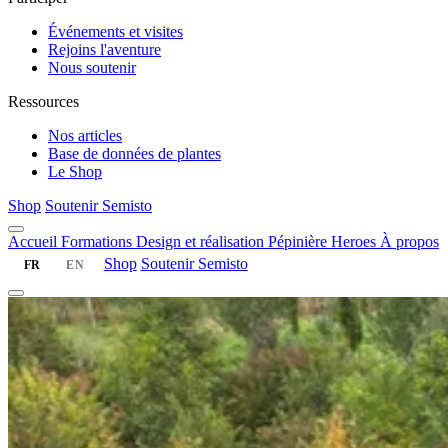
Événements et visites
Rejoins l'aventure
Nous soutenir
Ressources
Nos articles
Base de données de plantes
Le Shop
Shop
Soutenir Semisto
Accueil
Formations
Design et réalisation
Pépinière
Heroes
À propos
Shop
Soutenir Semisto
FR
EN