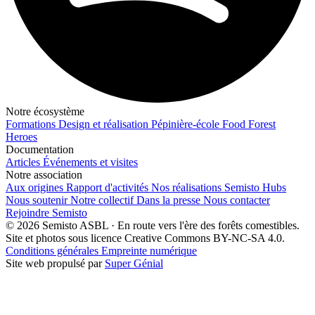
Notre écosystème
Formations
Design et réalisation
Pépinière-école
Food Forest
Heroes
Documentation
Articles
Événements et visites
Notre association
Aux origines
Rapport d'activités
Nos réalisations
Semisto Hubs
Nous soutenir
Notre collectif
Dans la presse
Nous contacter
Rejoindre Semisto
© 2026 Semisto ASBL · En route vers l'ère des forêts comestibles.
Site et photos sous licence Creative Commons BY-NC-SA 4.0.
Conditions générales
Empreinte numérique
Site web propulsé par
Super Génial