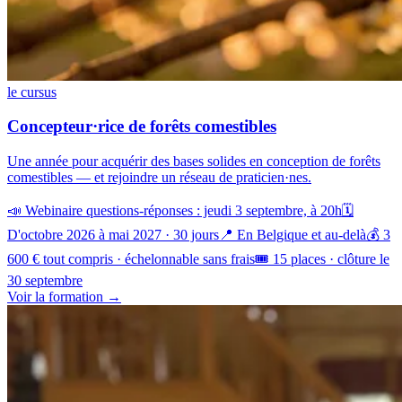
le cursus
Concepteur·rice de forêts comestibles
Une année pour acquérir des bases solides en conception de forêts
comestibles — et rejoindre un réseau de praticien·nes.
📣 Webinaire questions-réponses : jeudi 3 septembre, à 20h
🗓️
D'octobre 2026 à mai 2027 · 30 jours
📍 En Belgique et au-delà
💰 3
600 € tout compris · échelonnable sans frais
🎟️ 15 places · clôture le
30 septembre
Voir la formation →