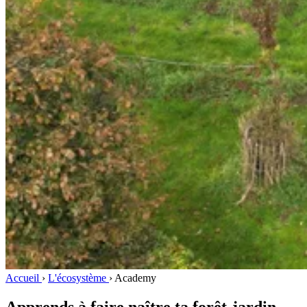
Accueil
›
L'écosystème
›
Academy
Apprends à faire naître ta forêt-jardin