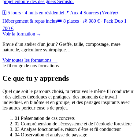
projet entouré des designers Semisto.
🗓️ 5 jours · 4 nuits en résidentiel
📍 Aux 4 Sources (Yvoir)
🍲
Hébergement & repas inclus
🎟️ 8 places · 💰 980 € · Pack Duo 1
700 €
Voir la formation →
Envie d'un atelier d'un jour ? Greffe, taille, compostage, mare
naturelle, agriculture syntropique…
Voir toutes les formations →
le fil rouge de nos formations
Ce que tu y apprends
Quel que soit le parcours choisi, tu retrouves le même fil conducteur
: des ateliers théoriques et pratiques, des moments de travail
individuel, en binôme et en groupe, et des partages inspirants avec
les autres porteur·euse·s de projet.
01
Présentation de cas concrets
02
Compréhension de l'écosystème et de l'écologie forestière
03
Analyse fonctionnelle, raison d'être et fil conducteur
04
Observation et analyse de paysage