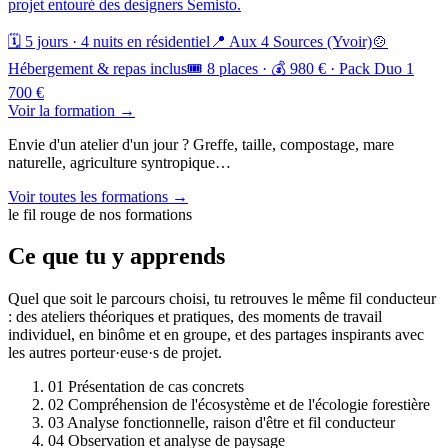
projet entouré des designers Semisto.
🗓️ 5 jours · 4 nuits en résidentiel
📍 Aux 4 Sources (Yvoir)
🍲
Hébergement & repas inclus
🎟️ 8 places · 💰 980 € · Pack Duo 1
700 €
Voir la formation →
Envie d'un atelier d'un jour ? Greffe, taille, compostage, mare
naturelle, agriculture syntropique…
Voir toutes les formations →
le fil rouge de nos formations
Ce que tu y apprends
Quel que soit le parcours choisi, tu retrouves le même fil conducteur
: des ateliers théoriques et pratiques, des moments de travail
individuel, en binôme et en groupe, et des partages inspirants avec
les autres porteur·euse·s de projet.
01
Présentation de cas concrets
02
Compréhension de l'écosystème et de l'écologie forestière
03
Analyse fonctionnelle, raison d'être et fil conducteur
04
Observation et analyse de paysage