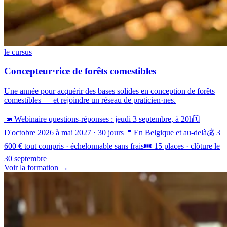
le cursus
Concepteur·rice de forêts comestibles
Une année pour acquérir des bases solides en conception de forêts
comestibles — et rejoindre un réseau de praticien·nes.
📣 Webinaire questions-réponses : jeudi 3 septembre, à 20h
🗓️
D'octobre 2026 à mai 2027 · 30 jours
📍 En Belgique et au-delà
💰 3
600 € tout compris · échelonnable sans frais
🎟️ 15 places · clôture le
30 septembre
Voir la formation →