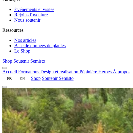
Événements et visites
Rejoins l'aventure
Nous soutenir
Ressources
Nos articles
Base de données de plantes
Le Shop
Shop
Soutenir Semisto
Accueil
Formations
Design et réalisation
Pépinière
Heroes
À propos
Shop
Soutenir Semisto
FR
EN