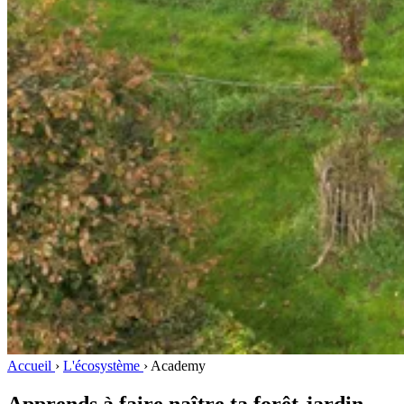
Accueil
›
L'écosystème
›
Academy
Apprends à faire naître ta forêt-jardin