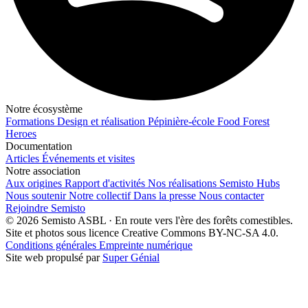
Notre écosystème
Formations
Design et réalisation
Pépinière-école
Food Forest
Heroes
Documentation
Articles
Événements et visites
Notre association
Aux origines
Rapport d'activités
Nos réalisations
Semisto Hubs
Nous soutenir
Notre collectif
Dans la presse
Nous contacter
Rejoindre Semisto
© 2026 Semisto ASBL · En route vers l'ère des forêts comestibles.
Site et photos sous licence Creative Commons BY-NC-SA 4.0.
Conditions générales
Empreinte numérique
Site web propulsé par
Super Génial