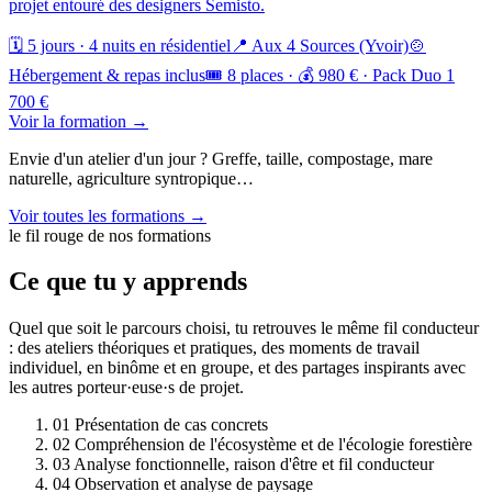
projet entouré des designers Semisto.
🗓️ 5 jours · 4 nuits en résidentiel
📍 Aux 4 Sources (Yvoir)
🍲
Hébergement & repas inclus
🎟️ 8 places · 💰 980 € · Pack Duo 1
700 €
Voir la formation →
Envie d'un atelier d'un jour ? Greffe, taille, compostage, mare
naturelle, agriculture syntropique…
Voir toutes les formations →
le fil rouge de nos formations
Ce que tu y apprends
Quel que soit le parcours choisi, tu retrouves le même fil conducteur
: des ateliers théoriques et pratiques, des moments de travail
individuel, en binôme et en groupe, et des partages inspirants avec
les autres porteur·euse·s de projet.
01
Présentation de cas concrets
02
Compréhension de l'écosystème et de l'écologie forestière
03
Analyse fonctionnelle, raison d'être et fil conducteur
04
Observation et analyse de paysage