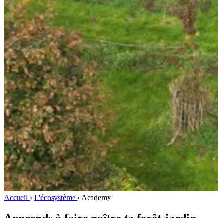
Accueil
›
L'écosystème
›
Academy
Apprends à faire naître ta forêt-jardin