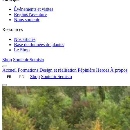
Événements et visites
Rejoins l'aventure
Nous soutenir
Ressources
Nos articles
Base de données de plantes
Le Shop
Shop
Soutenir Semisto
Accueil
Formations
Design et réalisation
Pépinière
Heroes
À propos
Shop
Soutenir Semisto
FR
EN