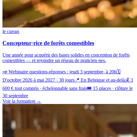
le cursus
Concepteur·rice de forêts comestibles
Une année pour acquérir des bases solides en conception de forêts
comestibles — et rejoindre un réseau de praticien·nes.
📣 Webinaire questions-réponses : jeudi 3 septembre, à 20h
🗓️
D'octobre 2026 à mai 2027 · 30 jours
📍 En Belgique et au-delà
💰 3
600 € tout compris · échelonnable sans frais
🎟️ 15 places · clôture le
30 septembre
Voir la formation →